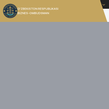
O'zbekcha
O’ZBEKISTON RESPUBLIKASI
BIZNES-OMBUDSMAN
[]