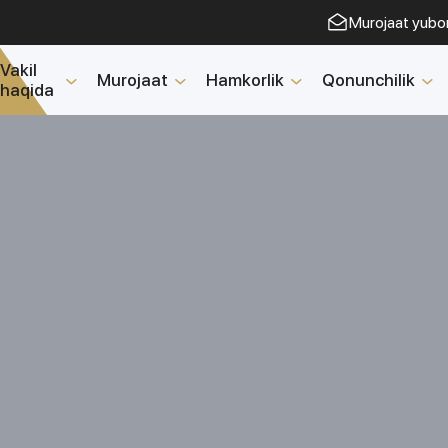
Murojaat yubo
Vakil
Murojaat
Hamkorlik
Qonunchilik
haqida