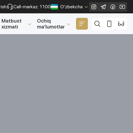
rish
Call-markaz: 1100
O'zbekcha
Yopish
Matbuot
Ochiq
xizmati
ma'lumotlar