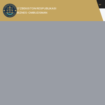
O'zbekcha
O’ZBEKISTON RESPUBLIKASI
BIZNES-OMBUDSMAN
[]