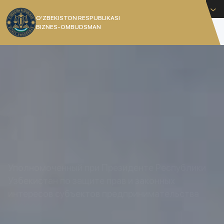
Русский
O’ZBEKISTON RESPUBLIKASI
BIZNES-OMBUDSMAN
[]
УПОЛНОМОЧЕННЫЙ
РЕСПУБЛИКИ УЗБЕКИСТАН
Уполномоченный при Президенте Республики
Узбекистан по защите прав и законных
интересов субъектов предпринимательства