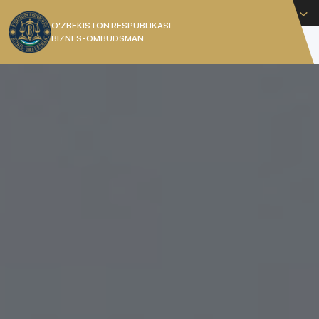
Русский
O’ZBEKISTON RESPUBLIKASI
BIZNES-OMBUDSMAN
[]