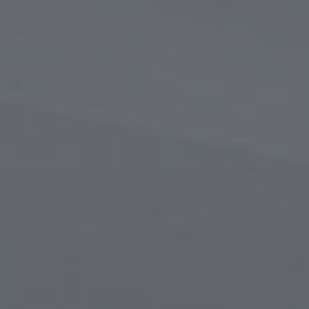
в
сти