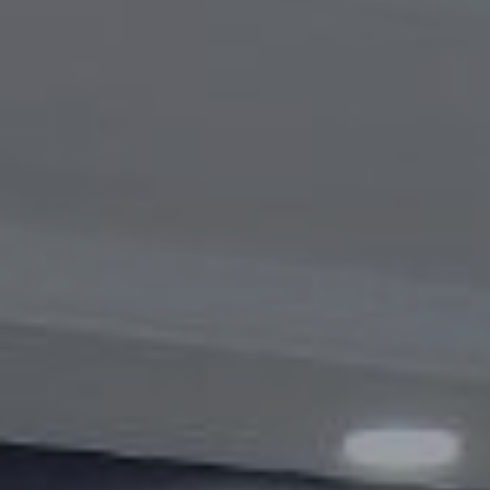
Видеогалерея
Oбъявление
Вопросы и ответы
Контактная информация службы
Открытые данные
2023 год
2025 год
2024 год
Бюджетный отчёт
Открытые данные
Отчеты
Борьба с коррупцией
Гендерное равенство
Механизмы поддержки
предпринимательства и их мониторинг