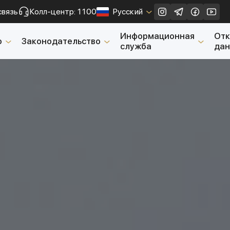
связь
Колл-центр: 1100
Русский
Закрыть
Информационная
От
о
Законодательство
служба
да