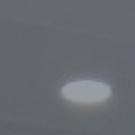
Порядок обращения
Результаты обращений
Контакты
Сотрудничество
Меморандумы о сотрудничестве
Сайты зарубежных Бизнес-омбудсмено
Зарубежные визиты
Законодательство
Новости законодательства
По регулированию проверок
Правовые акты, касающиеся деятельно
Бизнес-омбудсмена
Информационная служба
Новости
Фотогалерея