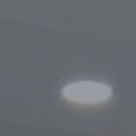
Порядок обращения
Результаты обращений
Контакты
Сотрудничество
Меморандумы о сотрудничестве
Сайты зарубежных Бизнес-омбудсмено
Зарубежные визиты
Законодательство
Новости законодательства
По регулированию проверок
Правовые акты, касающиеся деятельно
Бизнес-омбудсмена
Информационная служба
Новости
Фотогалерея