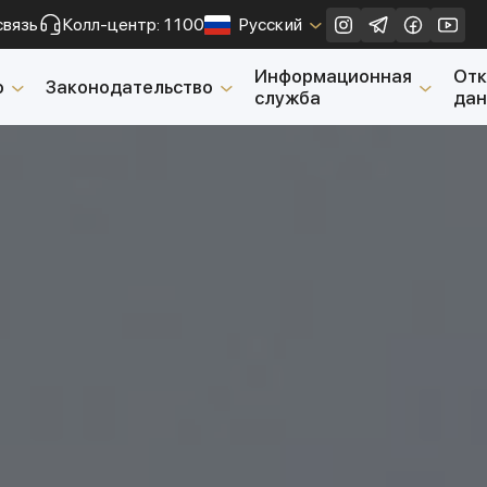
связь
Колл-центр: 1100
Русский
Закрыть
Информационная
От
о
Законодательство
служба
да