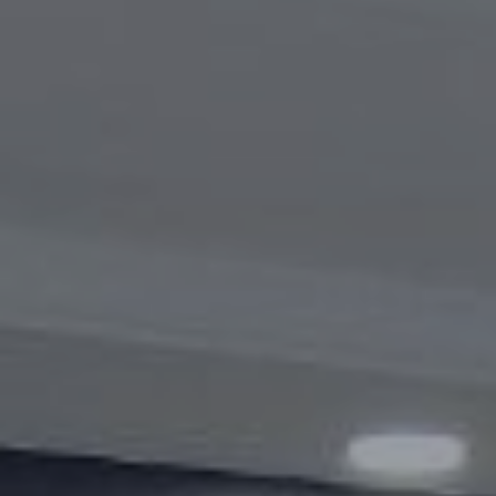
Видеогалерея
Oбъявление
Вопросы и ответы
Контактная информация службы
Открытые данные
2023 год
2025 год
2024 год
Бюджетный отчёт
Открытые данные
Отчеты
Борьба с коррупцией
Гендерное равенство
Механизмы поддержки
предпринимательства и их мониторинг