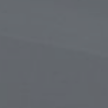
в
сти