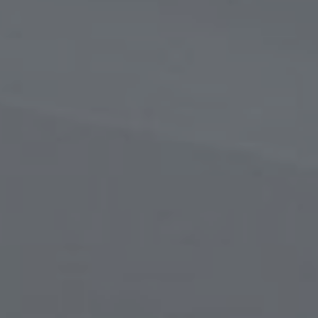
в
сти