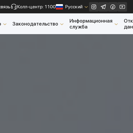
связь
Колл-центр: 1100
Русский
Закрыть
Информационная
От
о
Законодательство
служба
да