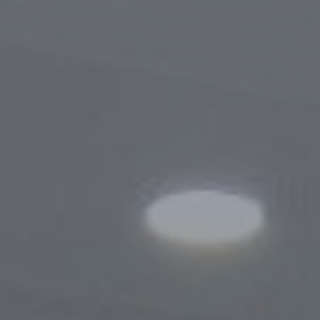
Порядок обращения
Результаты обращений
Контакты
Сотрудничество
Меморандумы о сотрудничестве
Сайты зарубежных Бизнес-омбудсмено
Зарубежные визиты
Законодательство
Новости законодательства
По регулированию проверок
Правовые акты, касающиеся деятельно
Бизнес-омбудсмена
Информационная служба
Новости
Фотогалерея