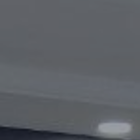
Видеогалерея
Oбъявление
Вопросы и ответы
Контактная информация службы
Открытые данные
2023 год
2025 год
2024 год
Бюджетный отчёт
Открытые данные
Отчеты
Борьба с коррупцией
Гендерное равенство
Механизмы поддержки
предпринимательства и их мониторинг