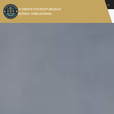
Русский
O’ZBEKISTON RESPUBLIKASI
BIZNES-OMBUDSMAN
[]