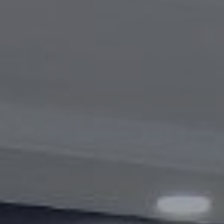
Видеогалерея
Oбъявление
Вопросы и ответы
Контактная информация службы
Открытые данные
2023 год
2025 год
2024 год
Бюджетный отчёт
Открытые данные
Отчеты
Борьба с коррупцией
Гендерное равенство
Механизмы поддержки
предпринимательства и их мониторинг