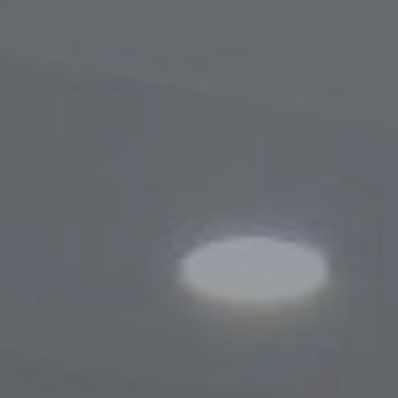
Порядок обращения
Результаты обращений
Контакты
Сотрудничество
Меморандумы о сотрудничестве
Сайты зарубежных Бизнес-омбудсмено
Зарубежные визиты
Законодательство
Новости законодательства
По регулированию проверок
Правовые акты, касающиеся деятельно
Бизнес-омбудсмена
Информационная служба
Новости
Фотогалерея