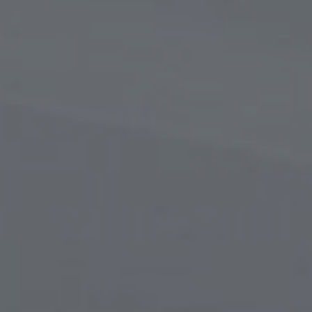
в
сти