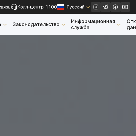
связь
Колл-центр: 1100
Русский
Закрыть
Информационная
От
о
Законодательство
служба
да