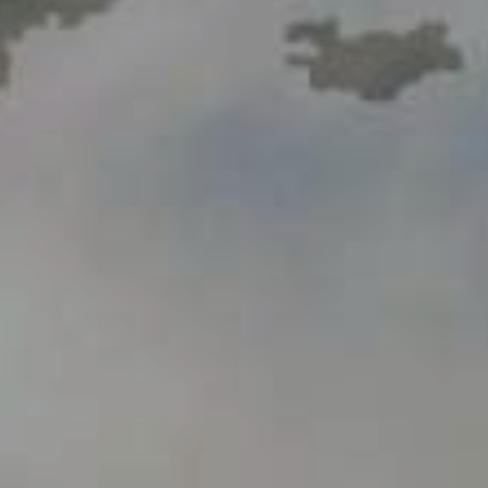
Видеогалерея
Oбъявление
Вопросы и ответы
Контактная информация службы
Открытые данные
2023 год
2025 год
2024 год
Бюджетный отчёт
Открытые данные
Отчеты
Борьба с коррупцией
Гендерное равенство
Механизмы поддержки
предпринимательства и их мониторинг