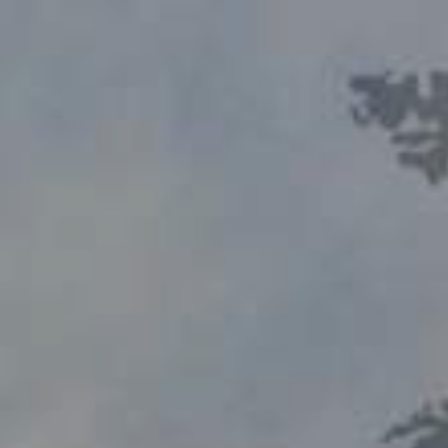
в
сти