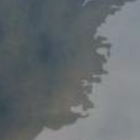
Порядок обращения
Результаты обращений
Контакты
Сотрудничество
Меморандумы о сотрудничестве
Сайты зарубежных Бизнес-омбудсмено
Зарубежные визиты
Законодательство
Новости законодательства
По регулированию проверок
Правовые акты, касающиеся деятельно
Бизнес-омбудсмена
Информационная служба
Новости
Фотогалерея