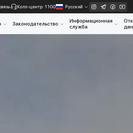
связь
Колл-центр: 1100
Русский
Закрыть
Информационная
От
о
Законодательство
служба
да