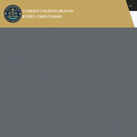
Русский
O’ZBEKISTON RESPUBLIKASI
BIZNES-OMBUDSMAN
[]
УПОЛНОМОЧЕННЫЙ
РЕСПУБЛИКИ УЗБЕКИСТАН
Уполномоченный при Президенте Республики
Узбекистан по защите прав и законных
интересов субъектов предпринимательства