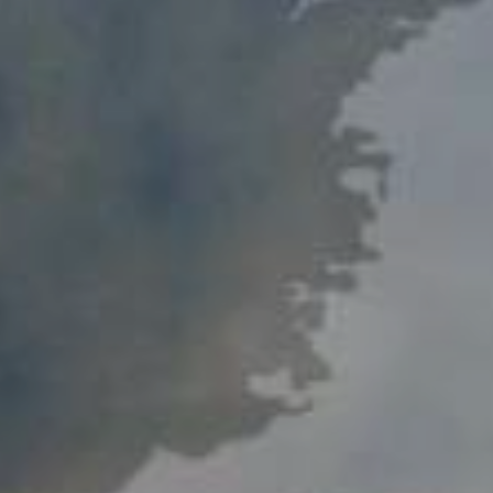
Порядок обращения
Результаты обращений
Контакты
Сотрудничество
Меморандумы о сотрудничестве
Сайты зарубежных Бизнес-омбудсмено
Зарубежные визиты
Законодательство
Новости законодательства
По регулированию проверок
Правовые акты, касающиеся деятельно
Бизнес-омбудсмена
Информационная служба
Новости
Фотогалерея