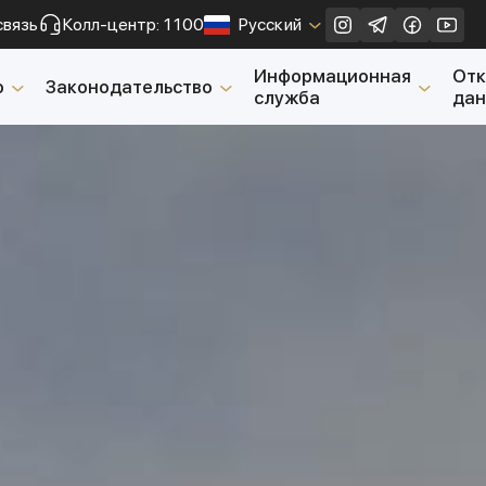
связь
Колл-центр: 1100
Русский
Закрыть
Информационная
От
о
Законодательство
служба
да