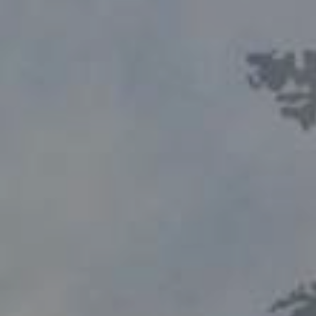
в
сти