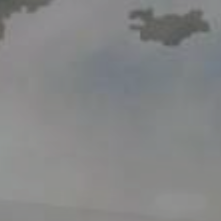
Видеогалерея
Oбъявление
Вопросы и ответы
Контактная информация службы
Открытые данные
2023 год
2025 год
2024 год
Бюджетный отчёт
Открытые данные
Отчеты
Борьба с коррупцией
Гендерное равенство
Механизмы поддержки
предпринимательства и их мониторинг