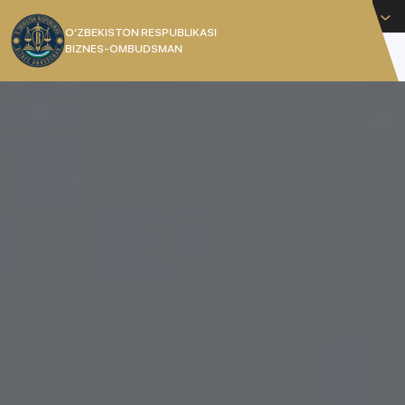
Русский
O’ZBEKISTON RESPUBLIKASI
BIZNES-OMBUDSMAN
[]
Уполномоченный при Президенте Республики
Узбекистан по защите прав и законных
интересов субъектов предпринимательства