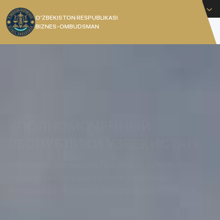
Русский
O’ZBEKISTON RESPUBLIKASI
BIZNES-OMBUDSMAN
[]
УПОЛНОМОЧЕННЫЙ
РЕСПУБЛИКИ УЗБЕКИСТАН
Уполномоченный при Президенте Республики
Узбекистан по защите прав и законных
интересов субъектов предпринимательства