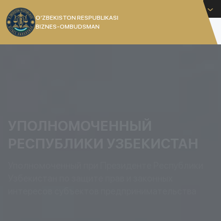
Русский
O’ZBEKISTON RESPUBLIKASI
BIZNES-OMBUDSMAN
[]
УПОЛНОМОЧЕННЫЙ
РЕСПУБЛИКИ УЗБЕКИСТАН
Уполномоченный при Президенте Республики
Узбекистан по защите прав и законных
интересов субъектов предпринимательства