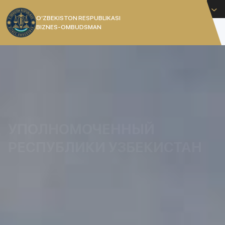
Русский
O’ZBEKISTON RESPUBLIKASI
BIZNES-OMBUDSMAN
[]
УПОЛНОМОЧЕННЫЙ
РЕСПУБЛИКИ УЗБЕКИСТАН