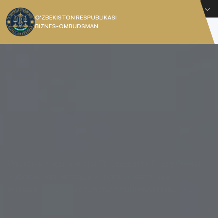
Русский
O’ZBEKISTON RESPUBLIKASI
BIZNES-OMBUDSMAN
[]
Уполномоченный при Президенте Республики
Узбекистан по защите прав и законных
интересов субъектов предпринимательства