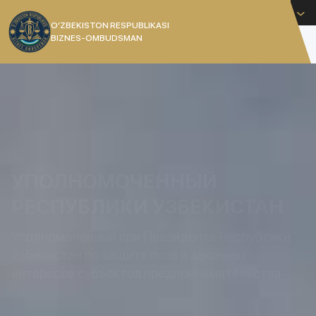
Русский
O’ZBEKISTON RESPUBLIKASI
BIZNES-OMBUDSMAN
[]
УПОЛНОМОЧЕННЫЙ
РЕСПУБЛИКИ УЗБЕКИСТАН
Уполномоченный при Президенте Республики
Узбекистан по защите прав и законных
интересов субъектов предпринимательства