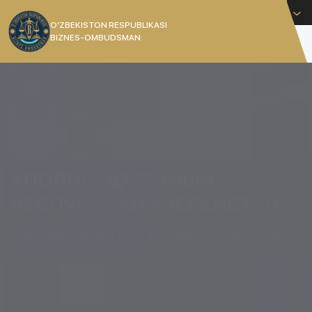
Русский
O’ZBEKISTON RESPUBLIKASI
BIZNES-OMBUDSMAN
[]
УПОЛНОМОЧЕННЫЙ
РЕСПУБЛИКИ УЗБЕКИСТАН
Уполномоченный при Президенте Республики
Узбекистан по защите прав и законных
интересов субъектов предпринимательства