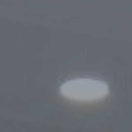
Порядок обращения
Результаты обращений
Контакты
Сотрудничество
Меморандумы о сотрудничестве
Сайты зарубежных Бизнес-омбудсмено
Зарубежные визиты
Законодательство
Новости законодательства
По регулированию проверок
Правовые акты, касающиеся деятельно
Бизнес-омбудсмена
Информационная служба
Новости
Фотогалерея