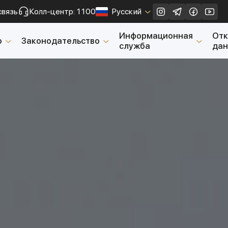
связь
Колл-центр: 1100
Русский
Закрыть
Информационная
От
о
Законодательство
служба
да