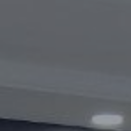
Видеогалерея
Oбъявление
Вопросы и ответы
Контактная информация службы
Открытые данные
2023 год
2025 год
2024 год
Бюджетный отчёт
Открытые данные
Отчеты
Борьба с коррупцией
Гендерное равенство
Механизмы поддержки
предпринимательства и их мониторинг