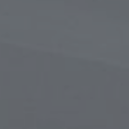
в
сти